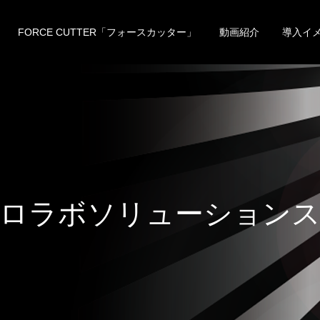
FORCE CUTTER「フォースカッター」
動画紹介
導入イ
ボ
ソ
リ
ュ
ー
シ
ョ
ン
ス
タ
ッ