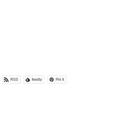
RSS
feedly
Pin it