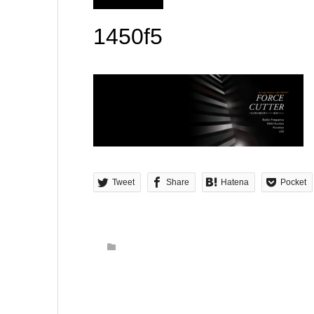
1450f5
Tweet
Share
Hatena
Pocket