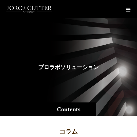
プ
ロ
ラ
ボ
ソ
リ
ュ
ー
シ
ョ
ン
ス
Contents
コラム