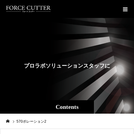
プ
ロ
ラ
ボ
ソ
リ
ュ
ー
シ
ョ
ン
ス
タ
ッ
フ
に
よ
る
フ
Contents
570ポレーション2