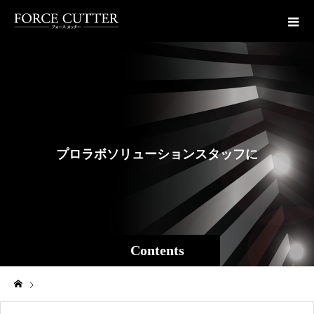
プ
ロ
ラ
ボ
ソ
リ
ュ
ー
シ
ョ
ン
ス
タ
ッ
フ
に
よ
る
Contents