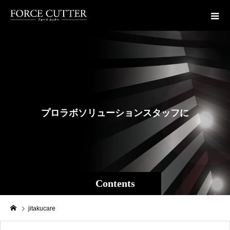
プ
ロ
ラ
ボ
ソ
リ
ュ
ー
シ
ョ
ン
ス
タ
ッ
フ
に
よ
る
フ
Contents
jitakucare