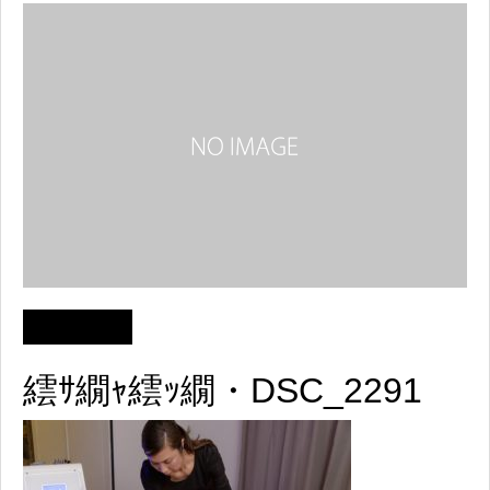
繧ｻ繝ｬ繧ｯ繝・DSC_2291