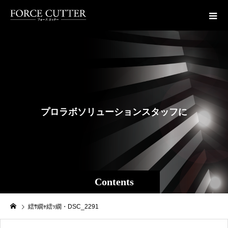
プ
ロ
ラ
ボ
ソ
リ
ュ
ー
シ
ョ
ン
ス
タ
ッ
フ
に
よ
る
Contents
繧ｻ繝ｬ繧ｯ繝・DSC_2291