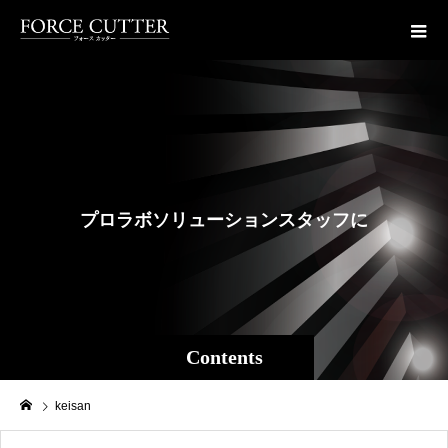
プ
ロ
ラ
ボ
ソ
リ
ュ
ー
シ
ョ
ン
ス
タ
ッ
フ
に
よ
る
Contents
keisan