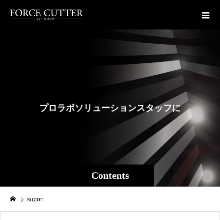
プ
ロ
ラ
ボ
ソ
リ
ュ
ー
シ
ョ
ン
ス
タ
ッ
フ
に
よ
る
Contents
suport