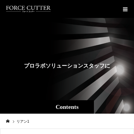
プ
ロ
ラ
ボ
ソ
リ
ュ
ー
シ
ョ
ン
ス
タ
ッ
フ
に
よ
る
フ
Contents
リアン1