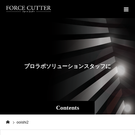
プ
ロ
ラ
ボ
ソ
リ
ュ
ー
シ
ョ
ン
ス
タ
ッ
フ
に
よ
る
Contents
ooishi2