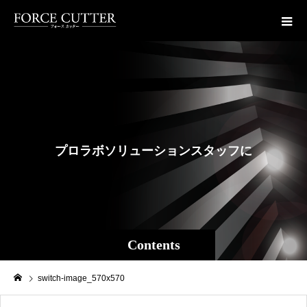
プ
ロ
ラ
ボ
ソ
リ
ュ
ー
シ
ョ
ン
ス
タ
ッ
フ
に
よ
る
Contents
switch-image_570x570