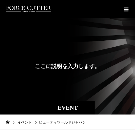
こ
こ
に
説
明
を
入
力
し
ま
す
。
こ
こ
に
説
EVENT
イベント
ビューティワールドジャパン