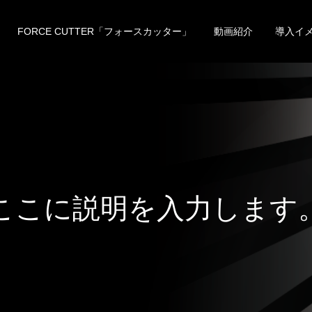
FORCE CUTTER「フォースカッター」
動画紹介
導入イ
こ
こ
に
説
明
を
入
力
し
ま
す
こ
こ
に
説